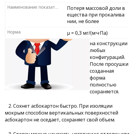
листы
Наименование показателя
Потеря массовой доли в
замачивают,
ещества при прокалива
чтобы он стал
нии, не более
очень
эластичным и
Норма
μ = 0,3 мг/(м·ч·Па)
плотно ложился
на конструкции
любых
конфигураций.
После просушки
созданная
форма
полностью
сохраняется.
2. Сохнет асбокартон быстро. При изоляции
мокрым способом вертикальных поверхностей
асбокартон не оседает, сохраняет свой объем.