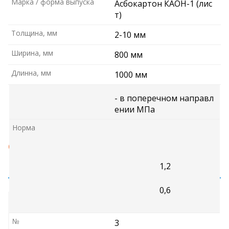
Марка / форма выпуска
Асбокартон КАОН-1 (лис
Наименование показателя
т)
Предел прочности при р
Толщина, мм
2-10 мм
астяжении, не менее
Ширина, мм
800 мм
- в продольном направл
Длинна, мм
ении МПа
1000 мм
- в поперечном направл
ении МПа
Норма
СОВЕТЫ ПО МОНТАЖУ:
1,2
0,6
1. Перед
монтажом
асбокартонные
№
3