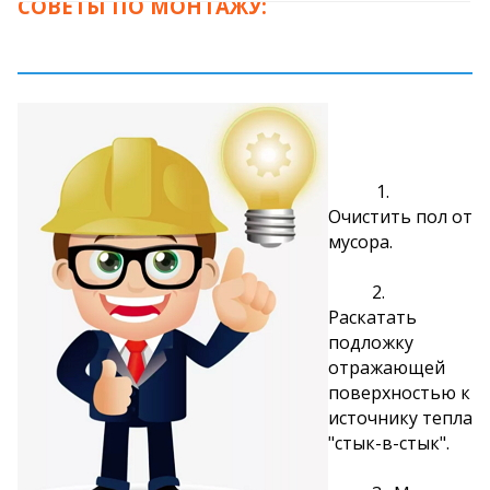
СОВЕТЫ ПО МОНТАЖУ:
1.
Очистить пол от
мусора.
2.
Раскатать
подложку
отражающей
поверхностью к
источнику тепла
"стык-в-стык".