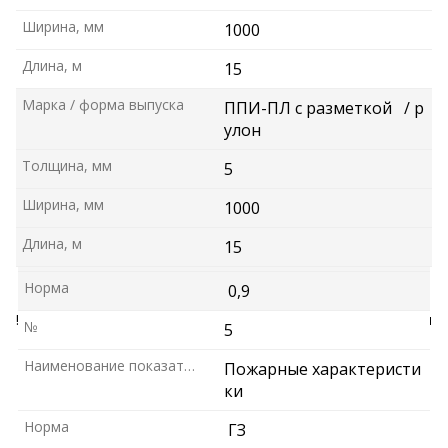
Норма
0,04
Ширина, мм
1000
№
3
Длина, м
15
Наименование показателя
Коэффициент паропрон
Марка / форма выпуска
ППИ-ПЛ с разметкой
/ р
ицаемости, мг/м2*ч*Па
улон
Норма
0,001
Толщина, мм
5
№
4
Ширина, мм
1000
Наименование показателя
Водопоглощение за 24 ч
Длина, м
15
о
при 22
С, % по объему
Норма
0,9
!!! Возможен выпуск материала по согласованным размерам
№
5
заказчика
Наименование показателя
Пожарные характеристи
ки
Норма
ГЗ