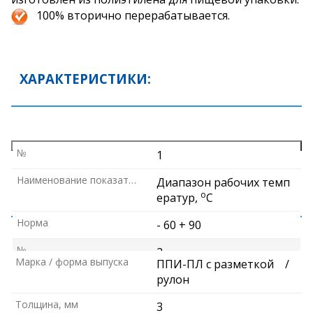
100% вторично перерабатывается.
ХАРАКТЕРИСТИКИ:
№
1
Наименование показателя
Диапазон рабочих темп
РАЗМЕРЫ И УПАКОВКА:
о
ератур,
С
Норма
- 60 + 90
№
2
Марка / форма выпуска
ППИ-ПЛ с разметкой
/
Наименование показателя
Коэффициент теплопро
рулон
о
водности, Вт/м*
С
Толщина, мм
3