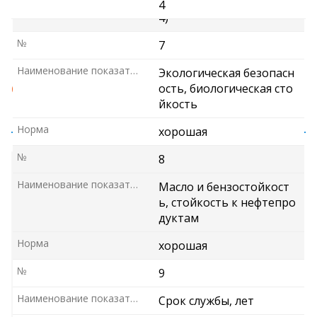
Г1 (Россия, ГОСТ 30244–9
4
4)
№
7
Наименование показателя
Экологическая безопасн
СОВЕТЫ ПО МОНТАЖУ:
ость, биологическая сто
йкость
Норма
хорошая
№
8
Наименование показателя
Масло и бензостойкост
ь, стойкость к нефтепро
1. Очистить
дуктам
поверхность
трубы от грязи,
Норма
хорошая
пыли и влаги.
№
9
2.
Смонтировать
Наименование показателя
Срок службы, лет
на трубопровод