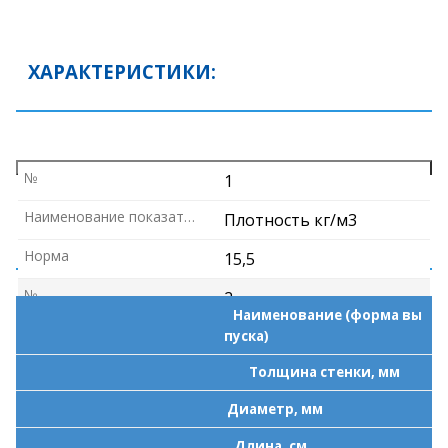
ХАРАКТЕРИСТИКИ:
№
1
Наименование показателя
Плотность кг/м3
РАЗМЕРЫ И УПАКОВКА:
Норма
15,5
№
2
Наименование (форма вы
Наименование показателя
Коэффициент теплопро
пуска)
водности в сухом состоя
Толщина стенки, мм
о
нии, Вт/м*
С
Диаметр, мм
Норма
0,0386
Длина, см