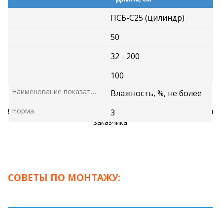
№
3
ПСБ-С25 (цилиндр)
Наименование показателя
Водопоглощение за 24 ч
о
при 22
С, % по объему
50
Норма
1,3
32 - 200
№
4
100
Наименование показателя
Влажность, %, не более
Норма
!!! Возможен выпуск материала по согласованным размерам
3
заказчика
СОВЕТЫ ПО МОНТАЖУ: